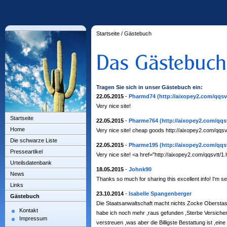
Startseite
/
Gästebuch
Tragen Sie sich in unser Gästebuch ein:
22.05.2015
-
Pharmd74
(http://aixopey2.com/qqsv
Very nice site!
Startseite
22.05.2015
-
Pharme764
(http://aixopey2.com/qqsv
Home
Very nice site! cheap goods http://aixopey2.com/qqsv
Die schwarze Liste
22.05.2015
-
Pharme195
(http://aixopey2.com/qqsv
Presseartikel
Very nice site! <a href="http://aixopey2.com/qqsvtt/
Urteilsdatenbank
18.05.2015
-
Johnk90
News
Thanks so much for sharing this excellent info! I'm
Links
23.10.2014
-
Isabelle Spangenberger
Gästebuch
Die Staatsanwaltschaft macht nichts Zocke Oberstast
Kontakt
habe ich noch mehr ,raus gefunden ,Sterbe Versiche
Impressum
verstreuen ,was aber die Billigste Bestattung ist ,ein