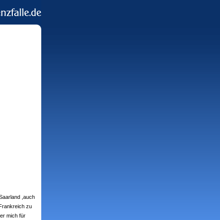
 Saarland ,auch
Frankreich zu
er mich für