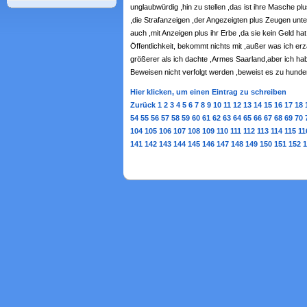
unglaubwürdig ,hin zu stellen ,das ist ihre Masche pl
,die Strafanzeigen ,der Angezeigten plus Zeugen unter
auch ,mit Anzeigen plus ihr Erbe ,da sie kein Geld hat
Öffentlichkeit, bekommt nichts mit ,außer was ich erz
größerer als ich dachte ,Armes Saarland,aber ich ha
Beweisen nicht verfolgt werden ,beweist es zu hunder
Hier klicken, um einen Eintrag zu schreiben
Zurück
1
2
3
4
5
6
7
8
9
10
11
12
13
14
15
16
17
18
54
55
56
57
58
59
60
61
62
63
64
65
66
67
68
69
70
104
105
106
107
108
109
110
111
112
113
114
115
11
141
142
143
144
145
146
147
148
149
150
151
152
1