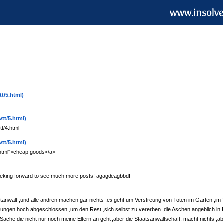
tt/5.html)
tt/5.html)
tt/4.html
tt/5.html)
1.html">cheap goods</a>
 seeking forward to see much more posts! agagdeagbbdf
anwalt ,und alle andren machen gar nichts ,es geht um Verstreung von Toten im Garten ,im
rungen hoch abgeschlossen ,um den Rest ,sich selbst zu vererben ,die Aschen angeblich in 
e Sache die nicht nur noch meine Eltern an geht ,aber die Staatsanwaltschaft, macht nichts ,ab