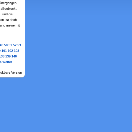
h Übergangen
all geblockt
s ,und die
en ,ist doch
,und meine mit
49
50
51
52
53
0
101
102
103
138
139
140
4
Weiter
ckbare Version