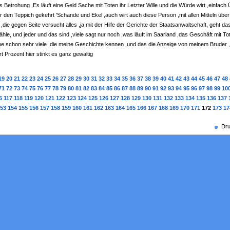
us Betrohung ,Es läuft eine Geld Sache mit Toten ihr Letzter Wille und die Würde wirt ,einfac
 den Teppich gekehrt 'Schande und Ekel ,auch wirt auch diese Person ,mit allen Mitteln über 
 ,die gegen Seite versucht alles ,ja mit der Hilfe der Gerichte der Staatsanwaltschaft, geht da
ähle, und jeder und das sind ,viele sagt nur noch ,was läuft im Saarland ,das Geschäft mit Tot
be schon sehr viele ,die meine Geschichte kennen ,und das die Anzeige von meinem Bruder 
t Prozent hier stinkt es ganz gewaltig
19
20
21
22
23
24
25
26
27
28
29
30
31
32
33
34
35
36
37
38
39
40
41
42
43
44
45
46
47
48
71
72
73
74
75
76
77
78
79
80
81
82
83
84
85
86
87
88
89
90
91
92
93
94
95
96
97
98
99
10
6
117
118
119
120
121
122
123
124
125
126
127
128
129
130
131
132
133
134
135
136
137
53
154
155
156
157
158
159
160
161
162
163
164
165
166
167
168
169
170
171
172
173
17
Dru