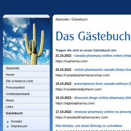
Startseite
/
Gästebuch
Tragen Sie sich in unser Gästebuch ein:
21.10.2022
-
canada pharmacy online orders
(htt
https://xupharma.com/
Startseite
20.10.2022
-
online pharmacies canada
(https://
Home
https://canadianpharmaciesshop.com/
Die schwarze Liste
19.10.2022
-
prescriptions from canada without
(
Presseartikel
https://canadiandailypharm.com/
Urteilsdatenbank
19.10.2022
-
discount drugs online pharmacy
(ht
News
https://alglobalpharma.com/
Links
17.10.2022
-
mexican pharmacy online no prescri
Gästebuch
https://canadianfirstpharmacies.com/
Kontakt
Hier klicken, um einen Eintrag zu schreiben
Impressum