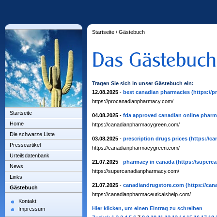
Startseite
/
Gästebuch
Tragen Sie sich in unser Gästebuch ein:
12.08.2025
-
best canadian pharmacies
(https://
https://procanadianpharmacy.com/
Startseite
04.08.2025
-
fda approved canadian online pharm
Home
https://canadianpharmacygreen.com/
Die schwarze Liste
03.08.2025
-
prescription drugs prices
(https://c
Presseartikel
https://canadianpharmacygreen.com/
Urteilsdatenbank
21.07.2025
-
pharmacy in canada
(https://superc
News
https://supercanadianpharmacy.com/
Links
21.07.2025
-
canadiandrugstore.com
(https://ca
Gästebuch
https://canadianpharmaceuticalshelp.com/
Kontakt
Hier klicken, um einen Eintrag zu schreiben
Impressum