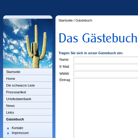
Startseite
/
Gästebuch
Tragen Sie sich in unser Gästebuch ein:
Name:
E-Mail:
Startseite
WWW:
Home
Eintrag:
Die schwarze Liste
Presseartikel
Urteilsdatenbank
News
Links
Gästebuch
Kontakt
Impressum