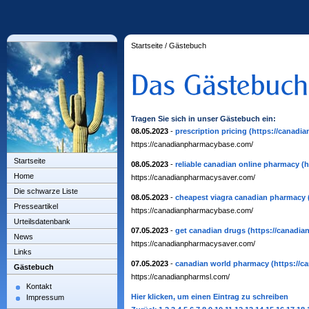
Startseite
/
Gästebuch
Tragen Sie sich in unser Gästebuch ein:
08.05.2023
-
prescription pricing
(https://canadi
https://canadianpharmacybase.com/
Startseite
08.05.2023
-
reliable canadian online pharmacy
(
Home
https://canadianpharmacysaver.com/
Die schwarze Liste
08.05.2023
-
cheapest viagra canadian pharmacy
Presseartikel
https://canadianpharmacybase.com/
Urteilsdatenbank
07.05.2023
-
get canadian drugs
(https://canadi
News
https://canadianpharmacysaver.com/
Links
07.05.2023
-
canadian world pharmacy
(https://
Gästebuch
https://canadianpharmsl.com/
Kontakt
Hier klicken, um einen Eintrag zu schreiben
Impressum