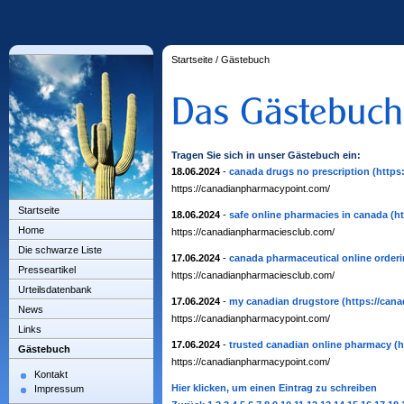
Startseite
/
Gästebuch
Tragen Sie sich in unser Gästebuch ein:
18.06.2024
-
canada drugs no prescription
(https
https://canadianpharmacypoint.com/
Startseite
18.06.2024
-
safe online pharmacies in canada
(h
Home
https://canadianpharmaciesclub.com/
Die schwarze Liste
17.06.2024
-
canada pharmaceutical online order
Presseartikel
https://canadianpharmaciesclub.com/
Urteilsdatenbank
17.06.2024
-
my canadian drugstore
(https://can
News
https://canadianpharmacypoint.com/
Links
17.06.2024
-
trusted canadian online pharmacy
(
Gästebuch
https://canadianpharmacypoint.com/
Kontakt
Hier klicken, um einen Eintrag zu schreiben
Impressum