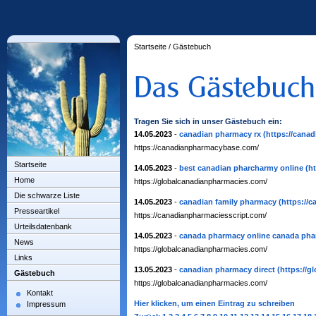
Startseite
/
Gästebuch
Tragen Sie sich in unser Gästebuch ein:
14.05.2023
-
canadian pharmacy rx
(https://cana
https://canadianpharmacybase.com/
Startseite
14.05.2023
-
best canadian pharcharmy online
(h
Home
https://globalcanadianpharmacies.com/
Die schwarze Liste
14.05.2023
-
canadian family pharmacy
(https://
Presseartikel
https://canadianpharmaciesscript.com/
Urteilsdatenbank
14.05.2023
-
canada pharmacy online canada pha
News
https://globalcanadianpharmacies.com/
Links
13.05.2023
-
canadian pharmacy direct
(https://
Gästebuch
https://globalcanadianpharmacies.com/
Kontakt
Hier klicken, um einen Eintrag zu schreiben
Impressum