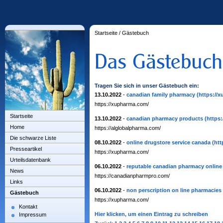
Startseite
/
Gästebuch
Tragen Sie sich in unser Gästebuch ein:
13.10.2022
-
canadian family pharmacy
(https://
https://xupharma.com/
Startseite
13.10.2022
-
canadian pharmacy products
(https
Home
https://alglobalpharma.com/
Die schwarze Liste
08.10.2022
-
online drugstore service canada
(ht
Presseartikel
https://xupharma.com/
Urteilsdatenbank
06.10.2022
-
reputable canadian pharmacy online
News
https://canadianpharmpro.com/
Links
06.10.2022
-
non perscription on line pharmacies
Gästebuch
https://xupharma.com/
Kontakt
Hier klicken, um einen Eintrag zu schreiben
Impressum