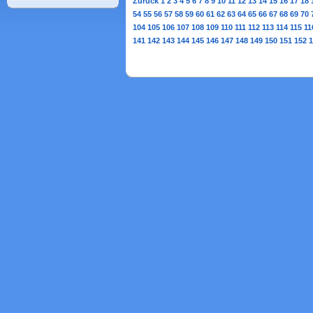
Zurück
1
2
3
4
5
6
7
8
9
10
11
12
13
14
15
16
17
18
54
55
56
57
58
59
60
61
62
63
64
65
66
67
68
69
70
104
105
106
107
108
109
110
111
112
113
114
115
11
141
142
143
144
145
146
147
148
149
150
151
152
1