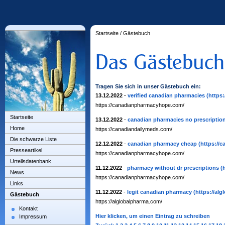
Startseite
/
Gästebuch
Tragen Sie sich in unser Gästebuch ein:
13.12.2022
-
verified canadian pharmacies
(https
https://canadianpharmacyhope.com/
Startseite
13.12.2022
-
canadian pharmacies no prescriptio
Home
https://canadiandailymeds.com/
Die schwarze Liste
12.12.2022
-
canadian pharmacy cheap
(https://
Presseartikel
https://canadianpharmacyhope.com/
Urteilsdatenbank
11.12.2022
-
pharmacy without dr prescriptions
(
News
https://canadianpharmacyhope.com/
Links
11.12.2022
-
legit canadian pharmacy
(https://al
Gästebuch
https://alglobalpharma.com/
Kontakt
Hier klicken, um einen Eintrag zu schreiben
Impressum