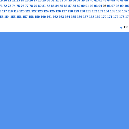
19
20
21
22
23
24
25
26
27
28
29
30
31
32
33
34
35
36
37
38
39
40
41
42
43
44
45
46
47
48
71
72
73
74
75
76
77
78
79
80
81
82
83
84
85
86
87
88
89
90
91
92
93
94
95
96
97
98
99
10
6
117
118
119
120
121
122
123
124
125
126
127
128
129
130
131
132
133
134
135
136
137
53
154
155
156
157
158
159
160
161
162
163
164
165
166
167
168
169
170
171
172
173
17
Dru