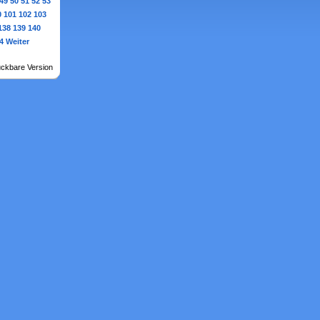
49
50
51
52
53
0
101
102
103
138
139
140
4
Weiter
ckbare Version