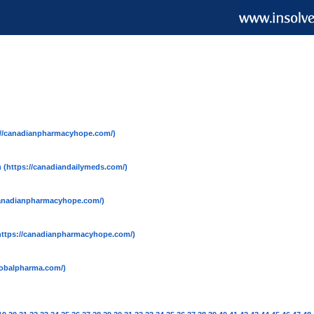
://canadianpharmacyhope.com/)
n
(https://canadiandailymeds.com/)
canadianpharmacyhope.com/)
https://canadianpharmacyhope.com/)
globalpharma.com/)